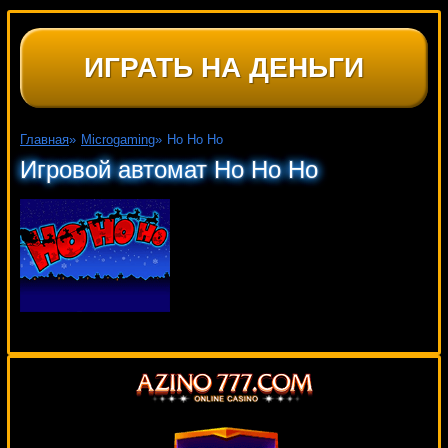
ИГРАТЬ НА ДЕНЬГИ
Главная
»
Microgaming
»
Ho Ho Ho
Игровой автомат Ho Ho Ho