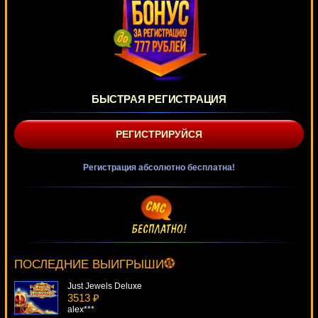
БЫСТРАЯ РЕГИСТРАЦИЯ
РЕГИСТРИРУЙСЯ
Регистрация абсолютно бесплатна!
Pyramid: The Quest For Immortality
1797 ₽
Deni***
ПОСЛЕДНИЕ ВЫИГРЫШИ
Just Jewels Deluxe
3513 ₽
alex***