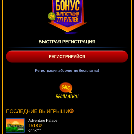
БЫСТРАЯ РЕГИСТРАЦИЯ
РЕГИСТРИРУЙСЯ
Регистрация абсолютно бесплатна!
European Roulette
4574 ₽
drink***
ПОСЛЕДНИЕ ВЫИГРЫШИ
Adventure Palace
1518 ₽
drink***