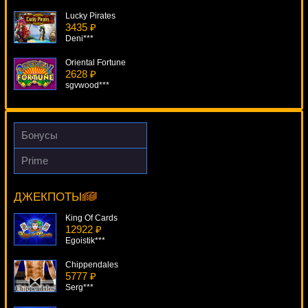
Lucky Pirates
3435 ₽
Deni***
Oriental Fortune
2628 ₽
sgvwood***
Santa's Wild Ride
2067 ₽
Serg***
Бонусы
Lost
Prime
4821 ₽
Deck The Halls
kat***
18993 ₽
number***
ДЖЕКПОТЫ
Olympic Champion
3261 ₽
King Of Cards
drink***
12922 ₽
Egoistik***
Chippendales
5777 ₽
Serg***