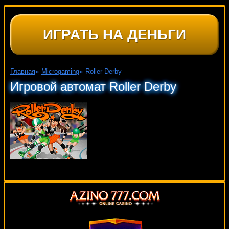
ИГРАТЬ НА ДЕНЬГИ
Главная
»
Microgaming
»
Roller Derby
Игровой автомат Roller Derby