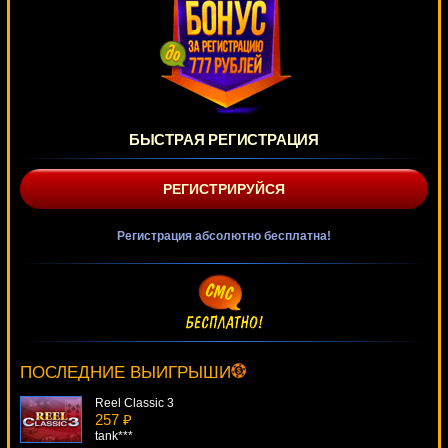
БЫСТРАЯ РЕГИСТРАЦИЯ
РЕГИСТРИРУЙСЯ
Регистрация абсолютно бесплатна!
Pure Platinum
2729 ₽
tank***
ПОСЛЕДНИЕ ВЫИГРЫШИ
Reel Classic 3
257 ₽
tank***