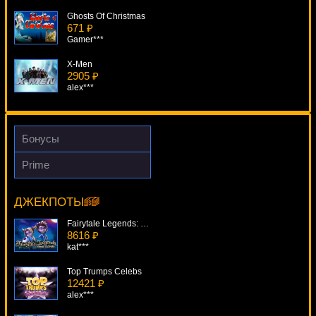
Ghosts Of Christmas
671 ₽
Gamer***
X-Men
2905 ₽
alex***
Frankenslot's Monster
896 ₽
Lucy***
Бонусы
Magic 81 Lines
Prime
766 ₽
Finn And The Swirly Spin
lucky***
11997 ₽
Cteb***
ДЖЕКПОТЫ
Lady In Red
1042 ₽
Fairytale Legends: Hansel & Gretel
kat***
8616 ₽
kat***
Top Trumps Celebs
12421 ₽
alex***