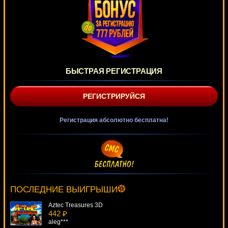
БЫСТРАЯ РЕГИСТРАЦИЯ
РЕГИСТРИРУЙСЯ
Регистрация абсолютно бесплатна!
Electro Bingo
1207 ₽
blogolet***
ПОСЛЕДНИЕ ВЫИГРЫШИ
Aztec Treasures 3D
442 ₽
aleg***