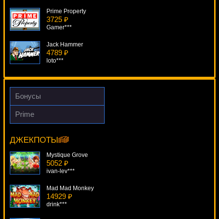
Prime Property
3725 ₽
Gamer***
Jack Hammer
4789 ₽
loto***
Starscape
1954 ₽
Deni***
Бонусы
Cats
Prime
3110 ₽
White Orchid
DenisVS***
14712 ₽
aleg***
ДЖЕКПОТЫ
Dr. Lovemore
4737 ₽
Mystique Grove
mgarkunov***
5052 ₽
ivan-lev***
Mad Mad Monkey
14929 ₽
drink***