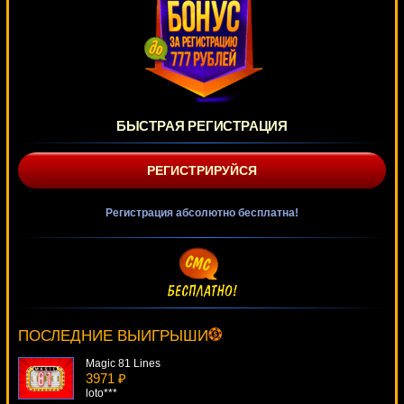
БЫСТРАЯ РЕГИСТРАЦИЯ
РЕГИСТРИРУЙСЯ
Регистрация абсолютно бесплатна!
Blackjack Classic
3308 ₽
Deni***
ПОСЛЕДНИЕ ВЫИГРЫШИ
Magic 81 Lines
3971 ₽
loto***